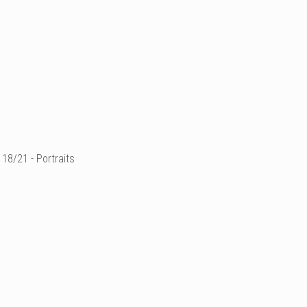
18/21 - Portraits
Modèle : Damikah Harve
damika.book.fr